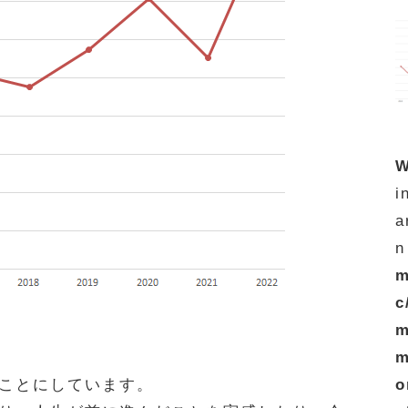
W
i
a
n
m
c
m
m
o
ことにしています。