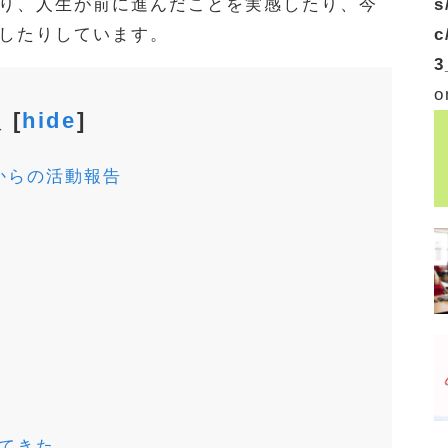
s
り、人生が前に進んだことを実感したり、今
c
したりしています。
3
o
次
[
hide
]
からの活動報告
てきた