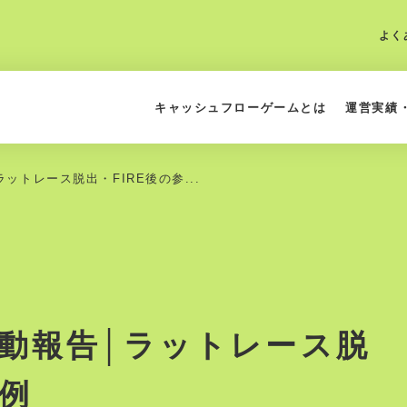
よく
キャッシュフローゲームとは
運営実績
ラットレース脱出・FIRE後の参...
活動報告│ラットレース脱
考例