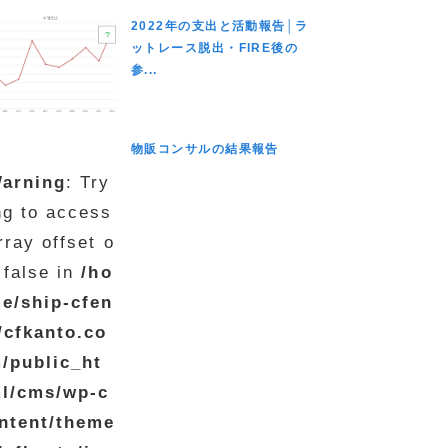
2022年の支出と活動報告│ラ
ットレース脱出・FIRE後の
参...
物販コンサルの結果報告
arning
: Try
ng to access
rray offset o
 false in
/ho
e/ship-cfen
/cfkanto.co
/public_ht
l/cms/wp-c
ntent/theme