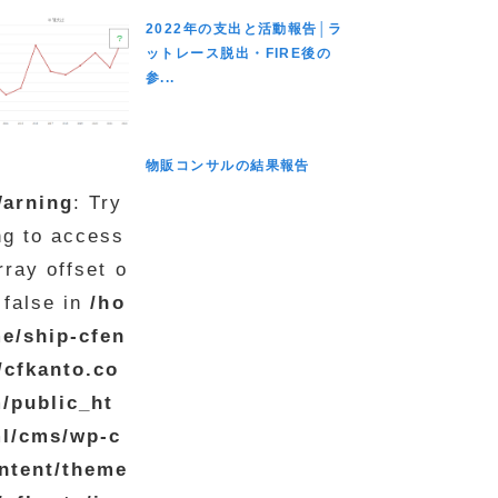
2022年の支出と活動報告│ラ
ットレース脱出・FIRE後の
参...
物販コンサルの結果報告
arning
: Try
ng to access
rray offset o
 false in
/ho
e/ship-cfen
/cfkanto.co
/public_ht
l/cms/wp-c
ntent/theme