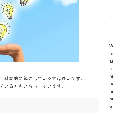
W
i
a
n
m
、継続的に勉強している方は多いです。
c
ている方もいらっしゃいます。
m
m
o