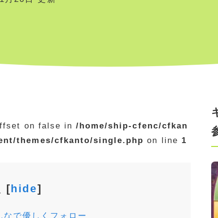
ffset on false in
/home/ship-cfenc/cfkan
ent/themes/cfkanto/single.php
on line
1
次
[
hide
]
んなで優しくフォロー