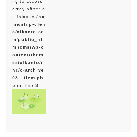
ng to access
array offset o
n false in
/ho
me/ship-cfen
c/cfkanto.co
m/public_ht
ml/cms/wp-c
ontent/them
es/cfkanto/i
nc/c-archive
03__item.ph
p
on line
8