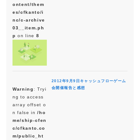
ontent/them
es/cfkanto/i
nc/c-archive
03__item.ph
p
on line
8
2012年9月9日キャッシュフローゲーム
会開催報告と感想
Warning
: Tryi
ng to access
array offset o
n false in
/ho
me/ship-cfen
c/cfkanto.co
m/public_ht