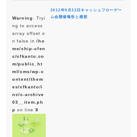
2012年9月22日キャッシュフローゲー
ム会開催報告と感想
Warning
: Tryi
ng to access
array offset o
n false in
/ho
me/ship-cfen
c/cfkanto.co
m/public_ht
ml/cms/wp-c
ontent/them
es/cfkanto/i
nc/c-archive
03__item.ph
p
on line
8