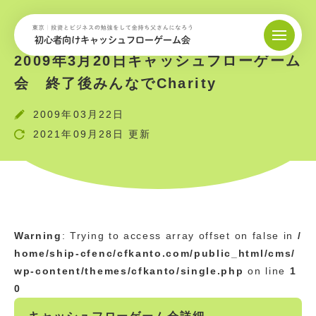
2009年3月20日キャッシュフローゲーム
会 終了後みんなでCharity
2009年03月22日
2021年09月28日 更新
Warning
: Trying to access array offset on false in
/
home/ship-cfenc/cfkanto.com/public_html/cms/
wp-content/themes/cfkanto/single.php
on line
1
0